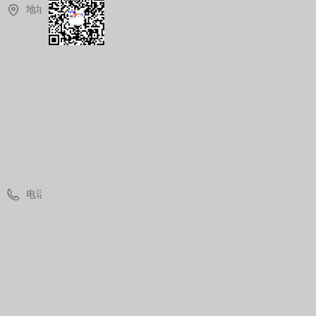
地址：
上
海
市
青
浦
区
华
青
路
1
8
8
8
号
电话：
(
0
)
2
1
3
7
7
7
5