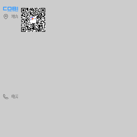
地址：
上
海
市
青
浦
区
华
青
路
1
8
8
8
号
电话：
(
0
)
2
1
3
7
7