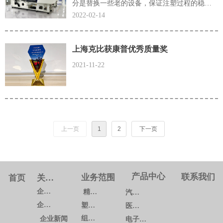
分是替换一些老的设备，保证注塑过程的稳定
性；另一部分是增加注塑产能，为新项目提前
2022-02-14
布局。
上海克比获康普优秀质量奖
2021-11-22
上一页
1
2
下一页
产品中心
联系我们
业务范围
首页
关于我们
企业概况
精密模具
汽车系列
企业文化
塑料注塑
医疗系列
组装生产
企业新闻
电子通讯系列