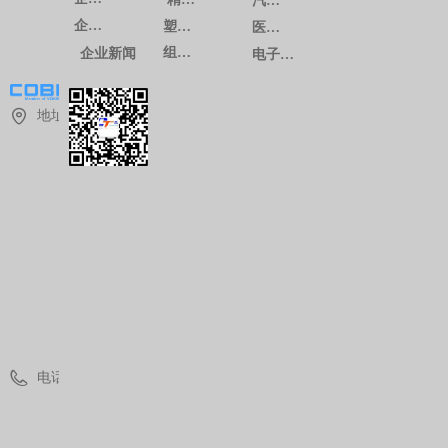
汽车系列
企业文化
塑料注塑
医疗系列
组装生产
企业新闻
电子通讯系列
地址：
上
海
市
青
浦
区
华
青
路
1
8
8
8
号
电话：
(
0
)
2