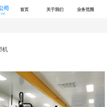
公司
首页
关于我们
业务范围
，Ltd
塑机