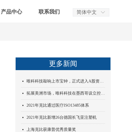
产品中心
联系我们
简体中文
ꀅ
更多新闻
唯科科技敲响上市宝钟，正式进入A股资本市场
넷
拓展美洲市场，唯科科技在墨西哥设立控股孙公司
넷
2021年克比通过医疗ISO13485体系
넷
2021年克比新增26台德国长飞亚注塑机
넷
上海克比获康普优秀质量奖
넷