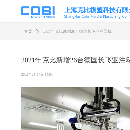
上海克比模塑科技有限
ShangHai Cobi Mold & Plastic Eng. Co.
首页
ꄲ
2021年克比新增26台德国长飞亚注塑机
2021年克比新增26台德国长飞亚注
2022年2月14日
14:09