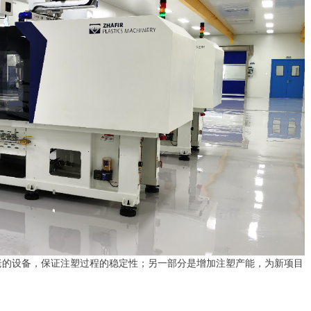
些老的设备，保证注塑过程的稳定性；另一部分是增加注塑产能，为新项目