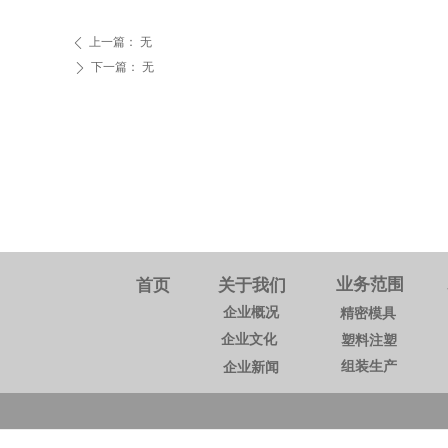
上一篇：
无
ꄴ
下一篇：
无
ꄲ
业务范围
首页
关于我们
企业概况
精密模具
企业文化
塑料注塑
组装生产
企业新闻