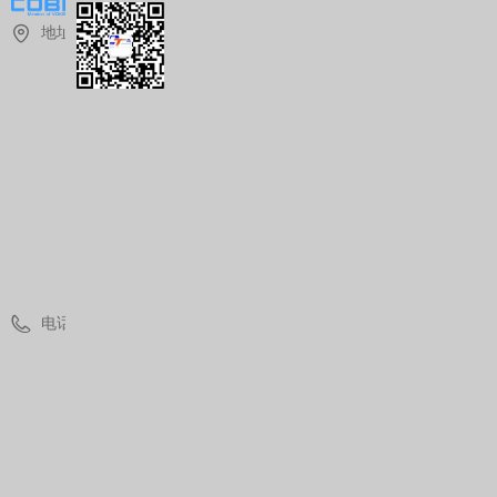
地址：
上
海
市
青
浦
区
华
青
路
1
8
8
8
号
电话：
(
0
)
2
1
3
7
7
7